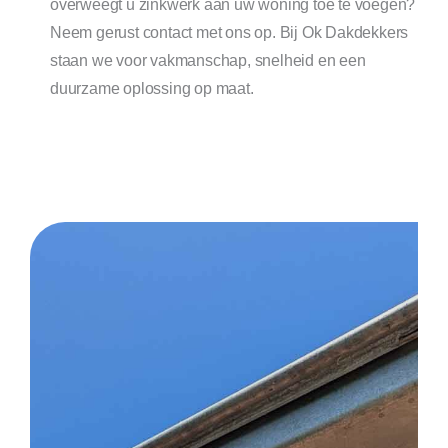
overweegt u zinkwerk aan uw woning toe te voegen?
Neem gerust contact met ons op. Bij Ok Dakdekkers
staan we voor vakmanschap, snelheid en een
duurzame oplossing op maat.
01. zinkwerk dak
26. mastgoot zink
51. regenpijp vervangen kosten
76. zink dak specialist
02. zinkwerk dakgoot
27. bakgoot zink
52. zinken goot repareren
77. zinken dakgoot laten plaatsen
03. zinken dakgoot
28. zinken dakrand
53. dakgoot herstellen
78. regenwaterafvoer specialist
04. zinken regenpijp
29. zinken deklijst
54. dakgoot renovatie
79. hemelwaterafvoer vervangen
05. zinkwerker
30. zinken felsdak
55. zinkwerk reparatie
80. zinken afwerking woning
06. zinkwerk specialist
31. zink dakbekleding
56. zinken dakrand vervangen
81. zink dak details
07. zinkwerk dakdekker
32. zinken afwerking dak
57. zinken afvoerbuis
82. zinkwerk platdak
08. zinken dakgoten
33. zinken kraal
58. zinken regenwaterafvoer
83. dakgoot laten vervangen
09. regenpijp vervangen
34. zink specialist dak
59. zinkwerk dakrand
84. dakgoot laten repareren
10 dakgoot vervangen
35. zinken dakgoot prijs
60. dakgoot lekkage repareren
85. zinken regenafvoer vervangen
11. dakgoot reparatie
36. zinken regenpijp prijs
61. regenpijp lekkage
86. zinkwerk bedrijf
12. zinken hemelwaterafvoer
37. zinkwerk laten uitvoeren
62. zinken sierlijst dak
87. zink specialist Groningen
13. zinken HWA
38. zink dakgoot specialist
63. zink op maat
88. zink dakgoot repareren
14. zinken regenafvoer
39. dakgoot specialist
64. maatwerk zinkwerk
89. zinken regenpijp repareren
15. zinken dakgoot vervangen
40. hemelwaterafvoer zink
65. ambachtelijk zinkwerk
90. zinkwerk offerte aanvragen
16. zinkwerk kosten
41. dakgoot schoonmaken
66. zinkwerk nieuwbouw
91. professionele zinkwerker
17. zinkwerk prijs
42. dakgoot onderhoud
67. zinkwerk aanbouw
92. zinken hemelwaterafvoer vervangen
18. zinkwerk offerte
43. zinkwerk plat dak
68.zinkwerk uitbouw
93. zinkwerk dakconstructie
19. zinkwerk Groningen
44. zinkwerk woning
69. zinkwerk schuur
94. zink dakopstand
20. zinken dakgoot reparatie
45. zinkwerk renovatie
70. zinken dakgoten plaatsen
95. zinken waterslagen
21. dakgoot lekkage
46. zinken dakgoten Groningen
71. zinken regenpijp plaatsen
96. zinken muurafdekking
22. regenpijp reparatie
47. zinken regenpijpen Groningen
72. zinken goten vervangen
97. zink daktrim
23. zinken regenpijp vervangen
48. zinkwerk Noord Nederland
73. dakgoot vernieuwen
98. zinken goot lekkage
24. zinken afvoer
49. zink dakdekker Groningen
74. zinkwerk onderhoud
99. zinken regenpijp lekkage
25. zinken goten
50. dakgoot vervangen kosten
75. zinkwerk inspectie
100 zinkwerk dakspecialist