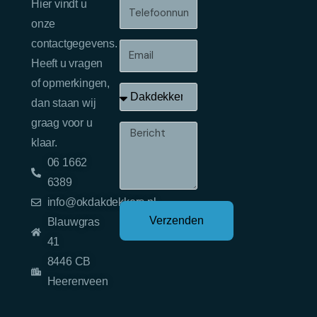
Hier vindt u
Telefoonnummer
onze
contactgegevens.
Email
Heeft u vragen
of opmerkingen,
Onderwerp
dan staan wij
graag voor u
Bericht
klaar.
06 1662
6389
info@okdakdekkers.nl
Verzenden
Blauwgras
41
8446 CB
Heerenveen