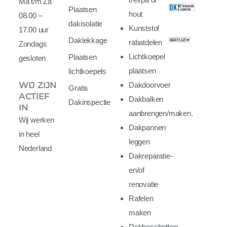
Ma t/m Za
Plaatsen
hout
08.00 –
dakisolatie
Kunststof
17.00 uur
Daklekkage
rabatdelen
Zondags
Lichtkoepel
Plaatsen
gesloten
plaatsen
lichtkoepels
WIJ ZIJN
Dakdoorvoer
Gratis
ACTIEF
Dakbalken
Dakinspectie
IN
aanbrengen/maken.
Wij werken
Dakpannen
in heel
leggen
Nederland
Dakreparatie-
en/of
renovatie
Rafelen
maken
Dakbeschotten