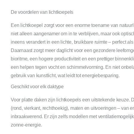
De voordelen van lichtkoepels
Een lichtkoepel zorgt voor een enorme toename van natuurli
niet alleen aangenamer om in te verblijven, maar ook optisc
ineens verandert in een lichte, bruikbare ruimte – perfect a
Daarnaast zorgt meer daglicht voor een gezondere leefomgev
bioritme, een hogere productiviteit en een prettiger binnenk
een helpen tegen vocht en schimmelvorming. En niet onbelang
gebruik van kunstlicht, wat leidt tot energiebesparing.
Geschikt voor elk daktype
Voor platte daken zijn lichtkoepels een uitstekende keuze. D
(rond, vierkant, rechthoekig), maten en uitvoeringen – van 
inbraakwerend. Er zijn zelfs modellen met ventilatiemogeli
zonne-energie.