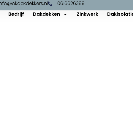
info@okdakdekkers.nl
0616626389
Bedrijf
Dakdekken
Zinkwerk
Dakisolati