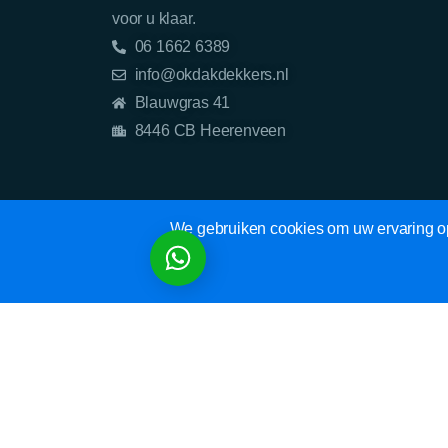
voor u klaar.
06 1662 6389
info@okdakdekkers.nl
Blauwgras 41
8446 CB Heerenveen
We gebruiken cookies om uw ervaring op 
NU WhatsAppen
DIRECT NAAR
DIRE
06 1662 6389
Home
info@okdakdekkers.nl
Bedrijf