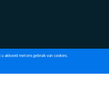
t u akkoord met ons gebruik van cookies.
SOCIAL MEDIA
F
I
W
a
n
h
c
s
a
DOWNLOADS