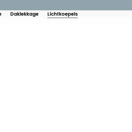
e
Daklekkage
Lichtkoepels