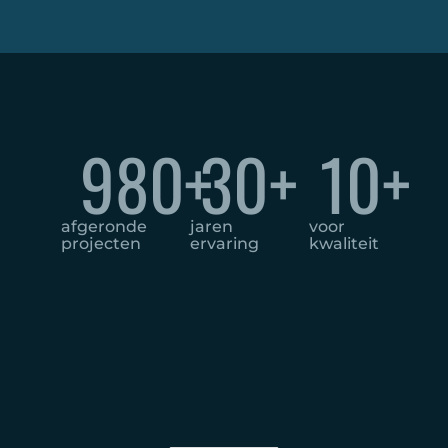
u
m
t
m
m
m
e
e
r
r
980
+
30
+
10
+
,
p
o
afgeronde
jaren
voor
s
projecten
ervaring
kwaliteit
t
c
o
d
e