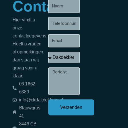
Contact
Naam
Hier vindt u
Telefoonnummer
onze
contactgegevens.
Email
Heeft u vragen
of opmerkingen,
Onderwerp
dan staan wij
graag voor u
Bericht
klaar.
06 1662
6389
info@okdakdekkers.nl
Verzenden
Blauwgras
41
8446 CB