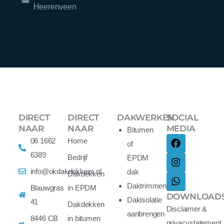
Heerenveen
DIRECT
DIRECT
DAKWERKEN
SOCIAL
NAAR
NAAR
MEDIA
Bitumen
F
I
W
06 1662
Home
of
a
n
h
6389
c
s
a
Bedrijf
EPDM
e
t
t
info@okdakdekkers.nl
dak
Dakdekken
b
a
s
o
g
a
Daktrimmen
Blauwgras
in EPDM
o
r
p
DOWNLOAD
Dakisolatie
41
k
a
p
Dakdekken
Disclaimer &
m
aanbrengen
8446 CB
in bitumen
privacystatement