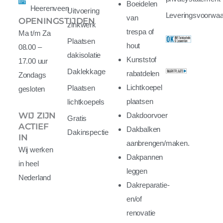
Boeidelen
Heerenveen
Uitvoering
Leveringsvoorwa
van
OPENINGSTIJDEN
zinkwerk
trespa of
Ma t/m Za
Plaatsen
hout
08.00 –
dakisolatie
Kunststof
17.00 uur
Daklekkage
rabatdelen
Zondags
Lichtkoepel
Plaatsen
gesloten
plaatsen
lichtkoepels
WIJ ZIJN
Dakdoorvoer
Gratis
ACTIEF
Dakbalken
Dakinspectie
IN
aanbrengen/maken.
Wij werken
Dakpannen
in heel
leggen
Nederland
Dakreparatie-
en/of
renovatie